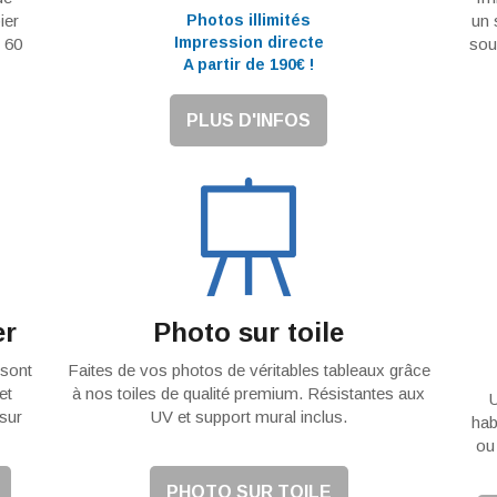
Photos illimités
ier
un 
Impression directe
 60
sou
A partir de 190€ !
PLUS D'INFOS
er
Photo sur toile
 sont
Faites de vos photos de véritables tableaux grâce
et
à nos toiles de qualité premium. Résistantes aux
U
sur
UV et support mural inclus.
hab
ou
PHOTO SUR TOILE