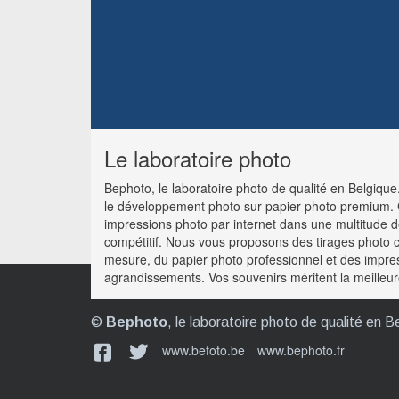
Le laboratoire photo
Bephoto, le laboratoire photo de qualité en Belgiq
le développement photo sur papier photo premium
impressions photo par internet dans une multitude de
compétitif. Nous vous proposons des tirages photo c
mesure, du papier photo professionnel et des impre
agrandissements. Vos souvenirs méritent la meilleure
©
Bephoto
, le laboratoire photo de qualité en B
www.befoto.be
www.bephoto.fr