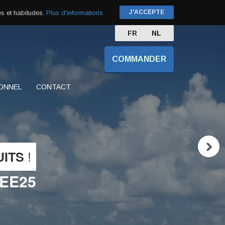
J'ACCEPTE
s et habitudes.
Plus d'informations
FR
NL
COMMANDER
ONNEL
CONTACT
!
UITS
EE25