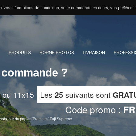
r vos informations de connexion, votre commande en cours, vos préférence
PRODUITS
BORNE PHOTOS
LIVRAISON
PROFESSI
re commande ?
 ou 11x15
Les
suivants sont
25
GRAT
Code promo :
FR
oto, sur du papier "Premium" Fuji Supreme